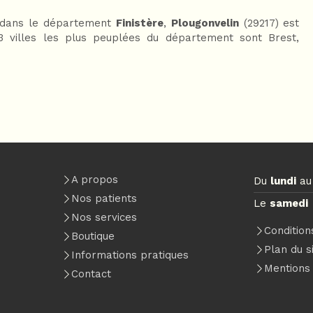
dans le département
Finistère
,
Plougonvelin
(29217) est
 3 villes les plus peuplées du département sont Brest,
A propos
Du
lundi
a
Nos patients
Le
samedi
Nos services
Condition
Boutique
Plan du s
Informations pratiques
Mentions 
Contact