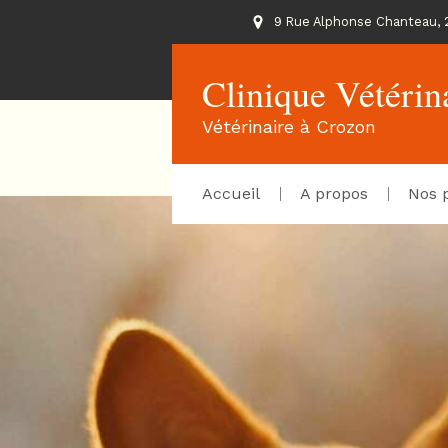
9 Rue Alphonse Chanteau, 
Clinique Vétérin
Vétérinaire à Crozon
Accueil
A propos
Nos p