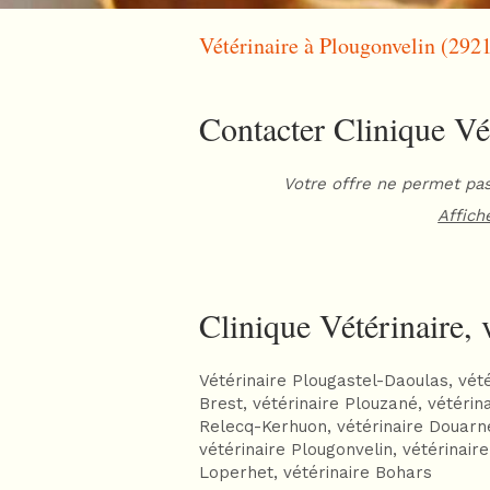
Vétérinaire à Plougonvelin (292
Contacter Clinique Vét
Votre offre ne permet pas
Affich
Clinique Vétérinaire, 
Vétérinaire Plougastel-Daoulas
,
vété
Brest
,
vétérinaire Plouzané
,
vétérin
Relecq-Kerhuon
,
vétérinaire Douar
vétérinaire Plougonvelin
,
vétérinaire
Loperhet
,
vétérinaire Bohars