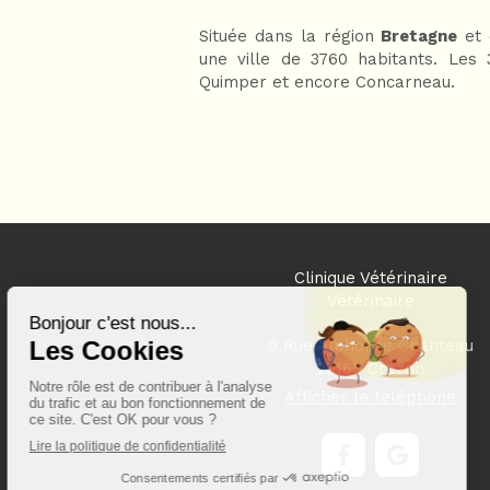
Située dans la région
Bretagne
et 
une ville de 3760 habitants. Les
Quimper et encore Concarneau.
Clinique Vétérinaire
Vétérinaire
9 Rue Alphonse Chanteau
29160
Crozon
Afficher le téléphone